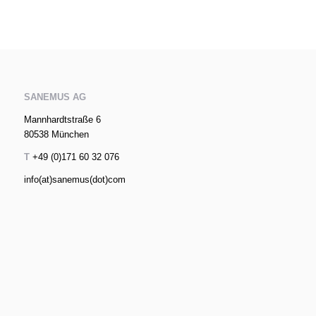
SANEMUS AG
Mannhardtstraße 6
80538 München
T
+49 (0)171 60 32 076
info(at)sanemus(dot)com