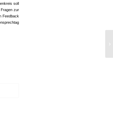
enkreis soll
 Fragen zur
in Feedback
nsprechtag
De
20