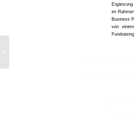
Ergänzung d
im Rahmen 
Business P
von einem
Fundraising
Sonja Terszowski als Gutachterin
beim Businessplan Wettbewerb
Medizinwirtsc...