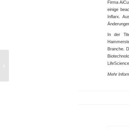
Firma AiCu
einige bea
Inflarx. A
Änderungen
In der Ti
Hammerstei
Branche. D
Biotechno
Vortrag von Dr. Thiel bei der Pharma-
LifeScienc
Lizenz-Club Deutschland
Herbsttagung
Mehr Infor