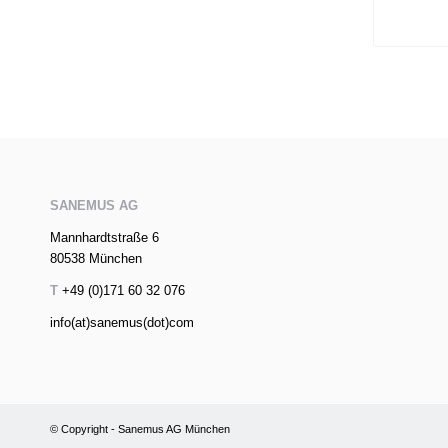
SANEMUS AG
Mannhardtstraße 6
80538 München
T
+49 (0)171 60 32 076
info(at)sanemus(dot)com
© Copyright - Sanemus AG München