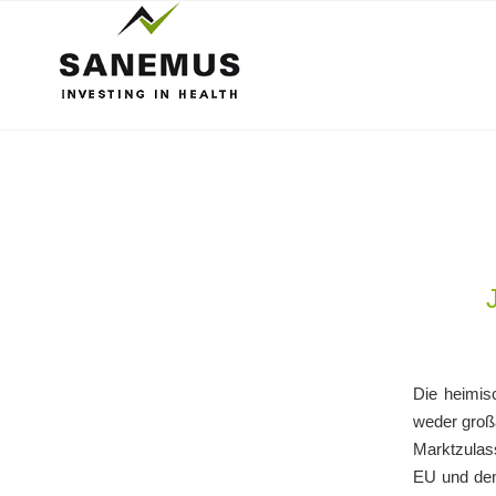
Die heimis
weder großa
Marktzulas
EU und den