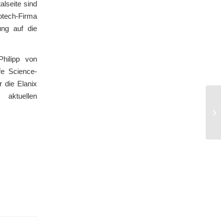
lseite sind
otech-Firma
ung auf die
hilipp von
fe Science-
 die Elanix
 aktuellen
Li
zu