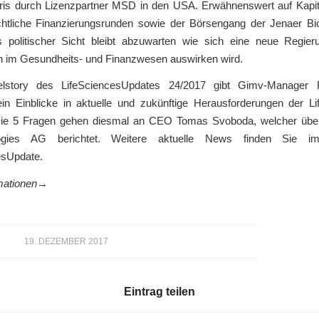
ris durch Lizenzpartner MSD in den USA. Erwähnenswert auf Kapita
chtliche Finanzierungsrunden sowie der Börsengang der Jenaer Bi
us politischer Sicht bleibt abzuwarten wie sich eine neue Regier
 im Gesundheits- und Finanzwesen auswirken wird.
telstory des LifeSciencesUpdates 24/2017 gibt Gimv-Manager P
n Einblicke in aktuelle und zukünftige Herausforderungen der Li
ie 5 Fragen gehen diesmal an CEO Tomas Svoboda, welcher über
logies AG berichtet. Weitere aktuelle News finden Sie im
esUpdate.
mationen→
19. DEZEMBER 2017
Eintrag teilen