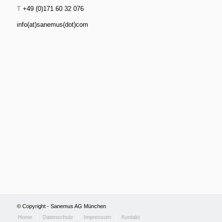
T
+49 (0)171 60 32 076
info(at)sanemus(dot)com
© Copyright - Sanemus AG München
Home
Datenschutz
Impressum
Kontakt