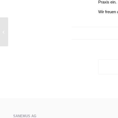
Praxis ein.
Wir freuen
AXOLOTL Med & Health 2025 –
Sonja Hager ist als Gutachterin dabei!
SANEMUS AG