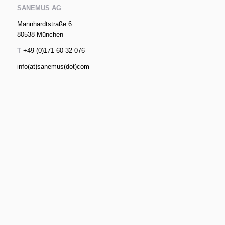
SANEMUS AG
Mannhardtstraße 6
80538 München
T
+49 (0)171 60 32 076
info(at)sanemus(dot)com