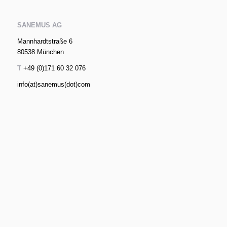
SANEMUS AG
Mannhardtstraße 6
80538 München
T
+49 (0)171 60 32 076
info(at)sanemus(dot)com