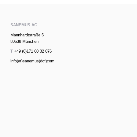
SANEMUS AG
Mannhardtstraße 6
80538 München
T
+49 (0)171 60 32 076
info(at)sanemus(dot)com