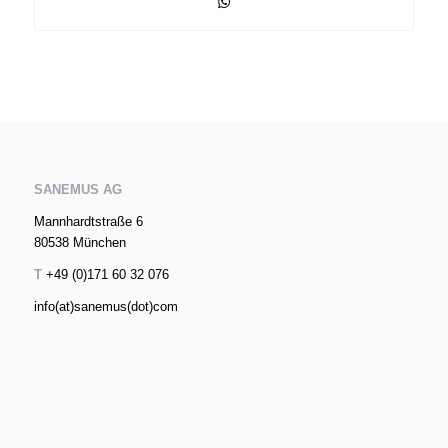
SANEMUS AG
Mannhardtstraße 6
80538 München
T
+49 (0)171 60 32 076
info(at)sanemus(dot)com