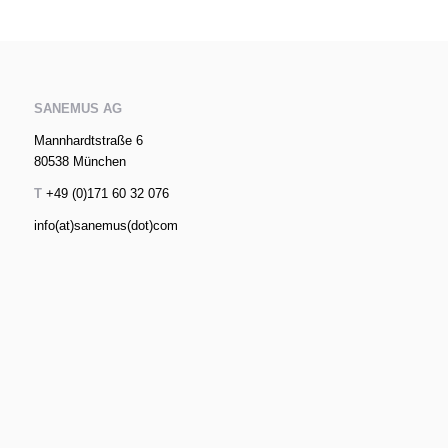
SANEMUS AG
Mannhardtstraße 6
80538 München
T
+49 (0)171 60 32 076
info(at)sanemus(dot)com