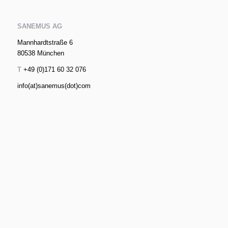
SANEMUS AG
Mannhardtstraße 6
80538 München
T
+49 (0)171 60 32 076
info(at)sanemus(dot)com