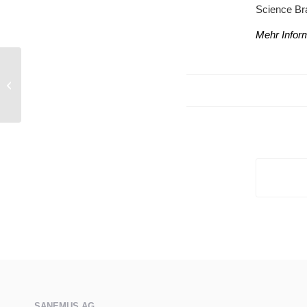
Science Br
Mehr Infor
Ergebnisse der Bitkom Befragung zur
Digitalisierung im Gesundheitswesen
SANEMUS AG