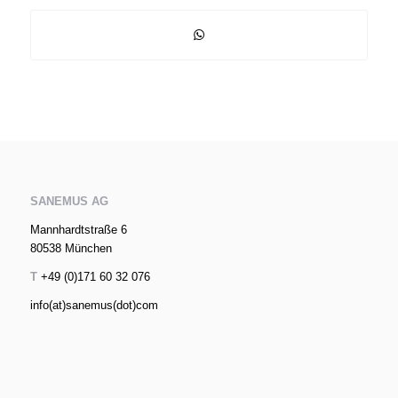
SANEMUS AG
Mannhardtstraße 6
80538 München
T
+49 (0)171 60 32 076
info(at)sanemus(dot)com